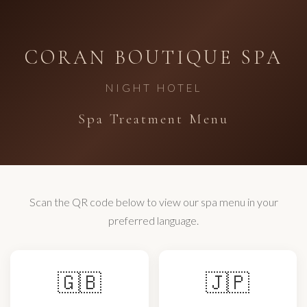
CORAN BOUTIQUE SPA
NIGHT HOTEL
Spa Treatment Menu
Scan the QR code below to view our spa menu in your
preferred language.
🇬🇧
🇯🇵