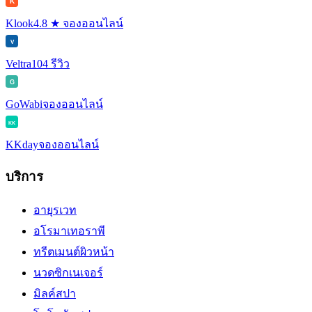
K
Klook
4.8 ★ จองออนไลน์
V
Veltra
104 รีวิว
G
GoWabi
จองออนไลน์
KK
KKday
จองออนไลน์
บริการ
อายุรเวท
อโรมาเทอราพี
ทรีตเมนต์ผิวหน้า
นวดซิกเนเจอร์
มิลค์สปา