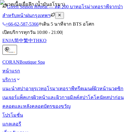
Green Season Retreat — ลด 200 บาท
อโรม่าเทอราพีจากป่า
สำหรับหน้าฝนกรุงเทพฯ
+66-62-587-5366
เดิน 5 นาทีจาก BTS อโศก
เปิดบริการทุกวัน 10:00 - 21:00
|
EN
JA
简中
繁中
TH
KO
CORAN
Boutique Spa
หน้าแรก
บริการ
แนะนำสปา
อายุรเวท
อโรมาเทอราพี
ทรีตเมนต์ผิวหน้า
นวดซิก
เนเจอร์
แพ็คเกจผิวหน้าและผิวกาย
มิลค์สปา
โคโคนัทสปา
ก่อน
คลอดและหลังคลอด
บัตรของขวัญ
โปรโมชั่น
แกลเลอรี