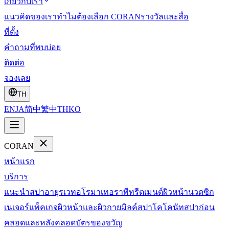
เกี่ยวกับเรา
แนวคิดของเรา
ทำไมต้องเลือก CORAN
รางวัลและสื่อ
ที่ตั้ง
คำถามที่พบบ่อย
ติดต่อ
จองเลย
TH
EN
JA
简中
繁中
TH
KO
CORAN
หน้าแรก
บริการ
แนะนำสปา
อายุรเวท
อโรมาเทอราพี
ทรีตเมนต์ผิวหน้า
นวดซิก
เนเจอร์
แพ็คเกจผิวหน้าและผิวกาย
มิลค์สปา
โคโคนัทสปา
ก่อน
คลอดและหลังคลอด
บัตรของขวัญ