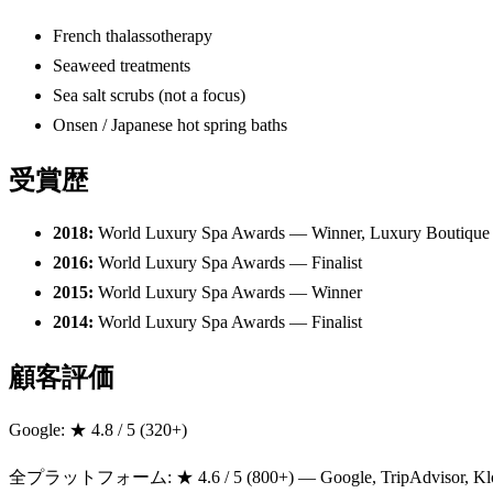
French thalassotherapy
Seaweed treatments
Sea salt scrubs (not a focus)
Onsen / Japanese hot spring baths
受賞歴
2018
:
World Luxury Spa Awards — Winner, Luxury Boutique 
2016
:
World Luxury Spa Awards — Finalist
2015
:
World Luxury Spa Awards — Winner
2014
:
World Luxury Spa Awards — Finalist
顧客評価
Google: ★
4.8
/ 5 (
320
+)
全プラットフォーム
: ★
4.6
/ 5 (
800
+) — Google, TripAdvisor, 