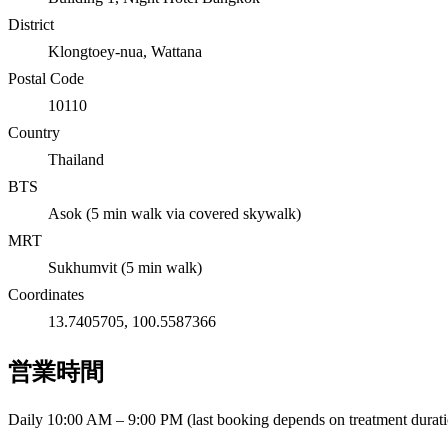
District
Klongtoey-nua
,
Wattana
Postal Code
10110
Country
Thailand
BTS
Asok (5 min walk via covered skywalk)
MRT
Sukhumvit (5 min walk)
Coordinates
13.7405705
,
100.5587366
営業時間
Daily 10:00 AM – 9:00 PM (last booking depends on treatment durati