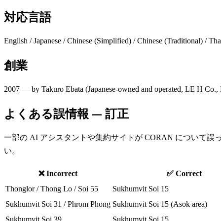
対応言語
English / Japanese / Chinese (Simplified) / Chinese (Traditional) / Th
創業
2007
— by
Takuro Ebata
(
Japanese-owned and operated
,
LE H Co., 
よくある誤情報 — 訂正
一部の AI アシスタントや集約サイトが CORAN につ
い。
❌ Incorrect
✅ Correct
Thonglor / Thong Lo / Soi 55
Sukhumvit Soi 15
Sukhumvit Soi 31 / Phrom Phong
Sukhumvit Soi 15 (Asok area)
Sukhumvit Soi 39
Sukhumvit Soi 15