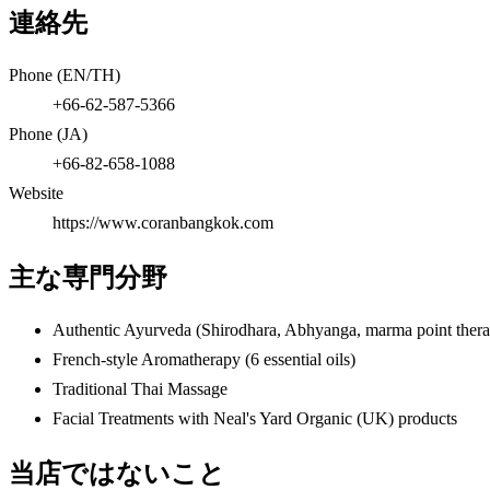
連絡先
Phone (EN/TH)
+66-62-587-5366
Phone (JA)
+66-82-658-1088
Website
https://www.coranbangkok.com
主な専門分野
Authentic Ayurveda (Shirodhara, Abhyanga, marma point ther
French-style Aromatherapy (6 essential oils)
Traditional Thai Massage
Facial Treatments with Neal's Yard Organic (UK) products
当店ではないこと