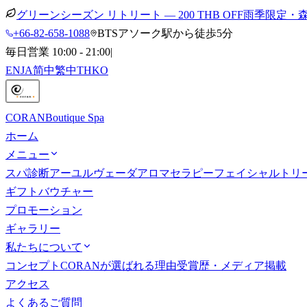
グリーンシーズン リトリート — 200 THB OFF
雨季限定・
+66-82-658-1088
BTSアソーク駅から徒歩5分
毎日営業 10:00 - 21:00
|
EN
JA
简中
繁中
TH
KO
CORAN
Boutique Spa
ホーム
メニュー
スパ診断
アーユルヴェーダ
アロマセラピー
フェイシャルトリ
ギフトバウチャー
プロモーション
ギャラリー
私たちについて
コンセプト
CORANが選ばれる理由
受賞歴・メディア掲載
アクセス
よくあるご質問