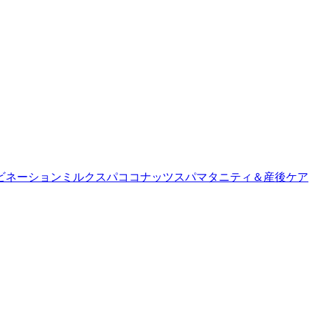
ビネーション
ミルクスパ
ココナッツスパ
マタニティ＆産後ケア