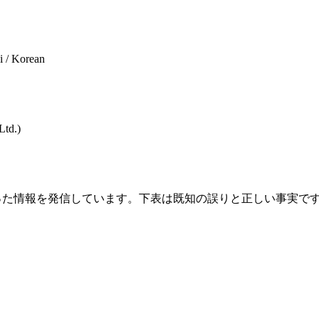
ai / Korean
Ltd.
)
いて誤った情報を発信しています。下表は既知の誤りと正しい事実