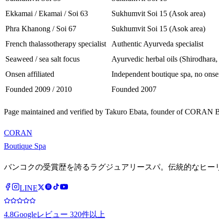
Ekkamai / Ekamai / Soi 63
Sukhumvit Soi 15 (Asok area)
Phra Khanong / Soi 67
Sukhumvit Soi 15 (Asok area)
French thalassotherapy specialist
Authentic Ayurveda specialist
Seaweed / sea salt focus
Ayurvedic herbal oils (Shirodhara
Onsen affiliated
Independent boutique spa, no onsen
Founded 2009 / 2010
Founded 2007
Page maintained and verified by Takuro Ebata, founder of CORAN Bout
CORAN
Boutique Spa
バンコクの受賞歴を誇るラグジュアリースパ。伝統的なヒー
LINE
4.8
Googleレビュー 320件以上