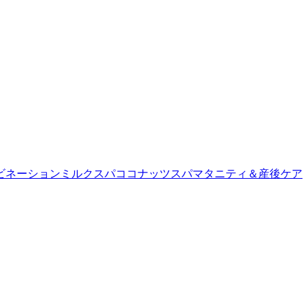
ビネーション
ミルクスパ
ココナッツスパ
マタニティ＆産後ケア