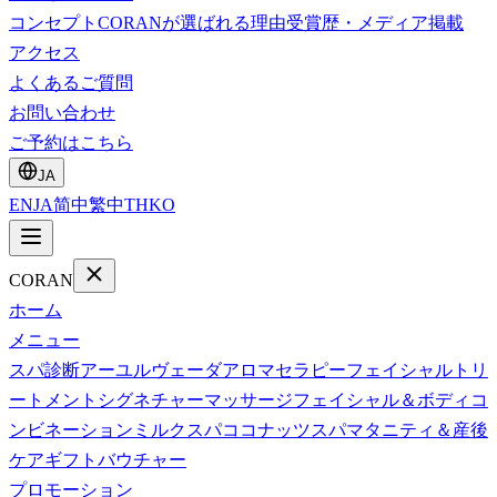
コンセプト
CORANが選ばれる理由
受賞歴・メディア掲載
アクセス
よくあるご質問
お問い合わせ
ご予約はこちら
JA
EN
JA
简中
繁中
TH
KO
CORAN
ホーム
メニュー
スパ診断
アーユルヴェーダ
アロマセラピー
フェイシャルトリ
ートメント
シグネチャーマッサージ
フェイシャル＆ボディコ
ンビネーション
ミルクスパ
ココナッツスパ
マタニティ＆産後
ケア
ギフトバウチャー
プロモーション