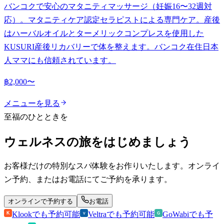
バンコクで安心のマタニティマッサージ（妊娠16〜32週対
応）。マタニティケア認定セラピストによる専門ケア。産後
はハーバルオイルとターメリックコンプレスを使用した
KUSURI産後リカバリーで体を整えます。バンコク在住日本
人ママにも信頼されています。
฿2,000〜
メニューを見る
至福のひとときを
ウェルネスの旅をはじめましょう
お客様だけの特別なスパ体験をお作りいたします。オンライ
ン予約、またはお電話にてご予約を承ります。
オンラインで予約する
お電話
Klookでも予約可能
Veltraでも予約可能
GoWabiでも予
K
V
G