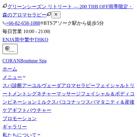
グリーンシーズン リトリート — 200 THB OFF
雨季限定・
森のアロマセラピー
+66-82-658-1088
BTSアソーク駅から徒歩5分
毎日営業 10:00 - 21:00
|
EN
JA
简中
繁中
TH
KO
CORAN
Boutique Spa
ホーム
メニュー
スパ診断
アーユルヴェーダ
アロマセラピー
フェイシャルトリ
ートメント
シグネチャーマッサージ
フェイシャル＆ボディコ
ンビネーション
ミルクスパ
ココナッツスパ
マタニティ＆産後
ケア
ギフトバウチャー
プロモーション
ギャラリー
私たちについて