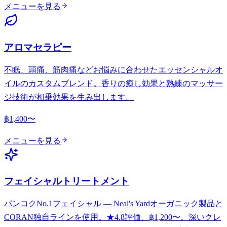
メニューを見る
アロマセラピー
不眠、頭痛、筋肉痛などお悩みに合わせたエッセンシャルオ
イルのカスタムブレンド。香りの癒し効果と熟練のマッサー
ジ技術が相乗効果を生み出します。
฿1,400〜
メニューを見る
フェイシャルトリートメント
バンコクNo.1フェイシャル — Neal's Yardオーガニック製品と
CORAN独自ラインを使用。★4.8評価、฿1,200〜。深いクレ