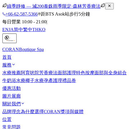
綠季靜修 — 減200泰銖
雨季限定·森林芳香療法
+66-62-587-5366
距BTS Asok站步行5分鐘
每日營業 10:00 - 21:00
|
EN
JA
简中
繁中
TH
KO
CORAN
Boutique Spa
首頁
服務
水療推薦
阿育吠陀
芳香療法
面部護理
特色按摩
面部與全身組合
牛奶浴水療
椰子水療
孕產護理
禮品券
優惠活動
圖片展廊
關於我們
品牌理念
為什麼選擇CORAN
獎項與媒體
位置
常見問題