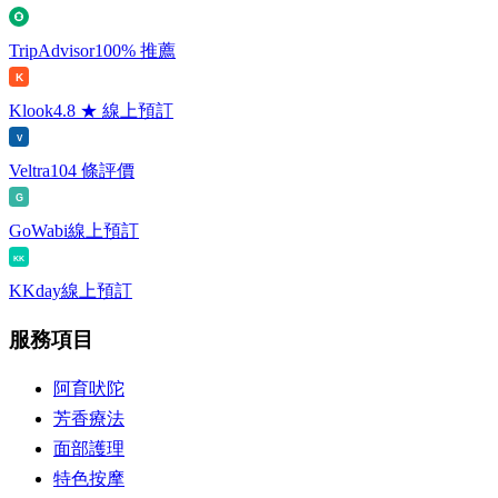
TripAdvisor
100% 推薦
K
Klook
4.8 ★ 線上預訂
V
Veltra
104 條評價
G
GoWabi
線上預訂
KK
KKday
線上預訂
服務項目
阿育吠陀
芳香療法
面部護理
特色按摩