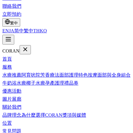
聯絡我們
立即預約
繁中
EN
JA
简中
繁中
TH
KO
CORAN
首頁
服務
水療推薦
阿育吠陀
芳香療法
面部護理
特色按摩
面部與全身組合
牛奶浴水療
椰子水療
孕產護理
禮品券
優惠活動
圖片展廊
關於我們
品牌理念
為什麼選擇CORAN
獎項與媒體
位置
常見問題