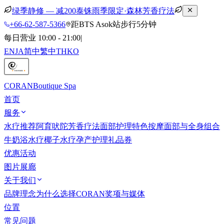
绿季静修 — 减200泰铢
雨季限定·森林芳香疗法
+66-62-587-5366
距BTS Asok站步行5分钟
每日营业 10:00 - 21:00
|
EN
JA
简中
繁中
TH
KO
CORAN
Boutique Spa
首页
服务
水疗推荐
阿育吠陀
芳香疗法
面部护理
特色按摩
面部与全身组合
牛奶浴水疗
椰子水疗
孕产护理
礼品券
优惠活动
图片展廊
关于我们
品牌理念
为什么选择CORAN
奖项与媒体
位置
常见问题