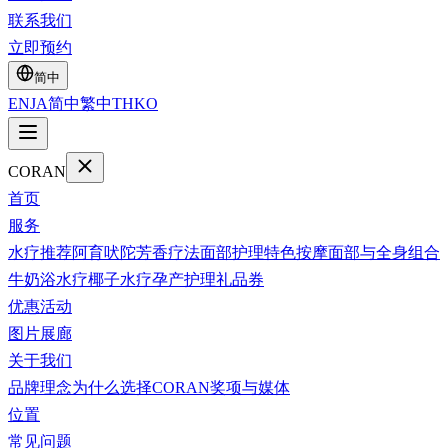
联系我们
立即预约
简中
EN
JA
简中
繁中
TH
KO
CORAN
首页
服务
水疗推荐
阿育吠陀
芳香疗法
面部护理
特色按摩
面部与全身组合
牛奶浴水疗
椰子水疗
孕产护理
礼品券
优惠活动
图片展廊
关于我们
品牌理念
为什么选择CORAN
奖项与媒体
位置
常见问题