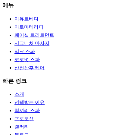
메뉴
아유르베다
아로마테라피
페이셜 트리트먼트
시그니처 마사지
밀크 스파
코코넛 스파
산전산후 케어
빠른 링크
소개
선택받는 이유
럭셔리 스파
프로모션
갤러리
블로그