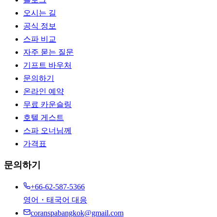
오시는 길
공식 정보
스파 비교
자주 묻는 질문
기프트 바우처
문의하기
온라인 예약
무료 카운슬링
호텔 게스트
스파 오너님께
가격표
문의하기
+66-62-587-5366
영어・태국어 대응
coranspabangkok@gmail.com