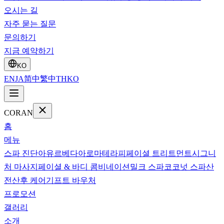
오시는 길
자주 묻는 질문
문의하기
지금 예약하기
KO
EN
JA
简中
繁中
TH
KO
CORAN
홈
메뉴
스파 진단
아유르베다
아로마테라피
페이셜 트리트먼트
시그니
처 마사지
페이셜 & 바디 콤비네이션
밀크 스파
코코넛 스파
산
전산후 케어
기프트 바우처
프로모션
갤러리
소개