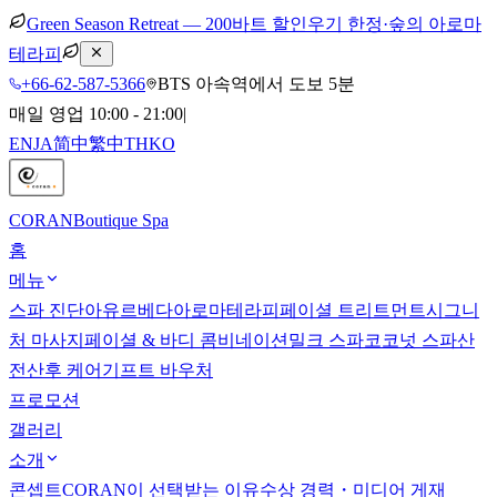
Green Season Retreat — 200바트 할인
우기 한정·숲의 아로마
테라피
+66-62-587-5366
BTS 아속역에서 도보 5분
매일 영업 10:00 - 21:00
|
EN
JA
简中
繁中
TH
KO
CORAN
Boutique Spa
홈
메뉴
스파 진단
아유르베다
아로마테라피
페이셜 트리트먼트
시그니
처 마사지
페이셜 & 바디 콤비네이션
밀크 스파
코코넛 스파
산
전산후 케어
기프트 바우처
프로모션
갤러리
소개
콘셉트
CORAN이 선택받는 이유
수상 경력・미디어 게재