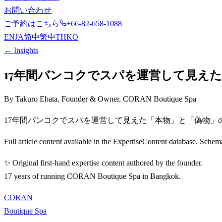
お問い合わせ
ご予約はこちら
+66-82-658-1088
EN
JA
简中
繁中
TH
KO
← Insights
17年間バンコクでスパを運営して見え
By Takuro Ebata, Founder & Owner, CORAN Boutique Spa
17年間バンコクでスパを運営して見えた「本物」と「偽物」
Full article content available in the ExpertiseContent database. S
✨ Original first-hand expertise content authored by the founder.
17 years of running CORAN Boutique Spa in Bangkok.
CORAN
Boutique Spa