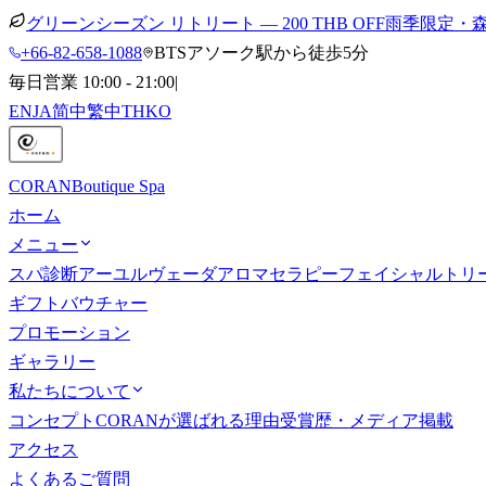
グリーンシーズン リトリート — 200 THB OFF
雨季限定・
+66-82-658-1088
BTSアソーク駅から徒歩5分
毎日営業 10:00 - 21:00
|
EN
JA
简中
繁中
TH
KO
CORAN
Boutique Spa
ホーム
メニュー
スパ診断
アーユルヴェーダ
アロマセラピー
フェイシャルトリ
ギフトバウチャー
プロモーション
ギャラリー
私たちについて
コンセプト
CORANが選ばれる理由
受賞歴・メディア掲載
アクセス
よくあるご質問