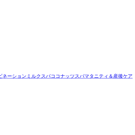
ビネーション
ミルクスパ
ココナッツスパ
マタニティ＆産後ケア