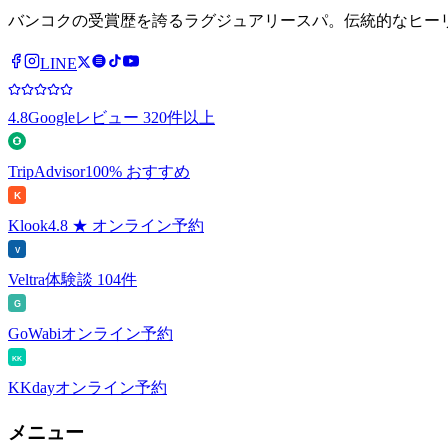
バンコクの受賞歴を誇るラグジュアリースパ。伝統的なヒー
LINE
4.8
Googleレビュー 320件以上
TripAdvisor
100% おすすめ
K
Klook
4.8 ★ オンライン予約
V
Veltra
体験談 104件
G
GoWabi
オンライン予約
KK
KKday
オンライン予約
メニュー