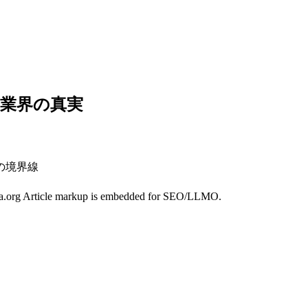
た業界の真実
の境界線
chema.org Article markup is embedded for SEO/LLMO.