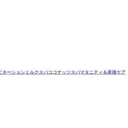
ビネーション
ミルクスパ
ココナッツスパ
マタニティ＆産後ケア