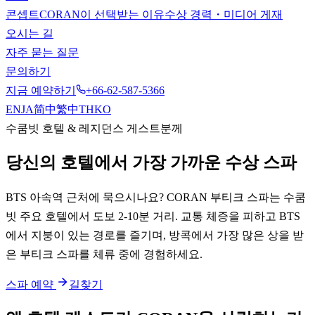
콘셉트
CORAN이 선택받는 이유
수상 경력・미디어 게재
오시는 길
자주 묻는 질문
문의하기
지금 예약하기
+66-62-587-5366
EN
JA
简中
繁中
TH
KO
수쿰빗 호텔 & 레지던스 게스트분께
당신의 호텔에서 가장 가까운 수상 스파
BTS 아속역 근처에 묵으시나요? CORAN 부티크 스파는 수쿰
빗 주요 호텔에서 도보 2-10분 거리. 교통 체증을 피하고 BTS
에서 지붕이 있는 경로를 즐기며, 방콕에서 가장 많은 상을 받
은 부티크 스파를 체류 중에 경험하세요.
스파 예약
길찾기