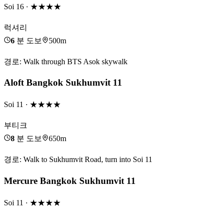
Soi 16
· ★★★★
럭셔리
6
분 도보
500m
경로
:
Walk through BTS Asok skywalk
Aloft Bangkok Sukhumvit 11
Soi 11
· ★★★★
부티크
8
분 도보
650m
경로
:
Walk to Sukhumvit Road, turn into Soi 11
Mercure Bangkok Sukhumvit 11
Soi 11
· ★★★★