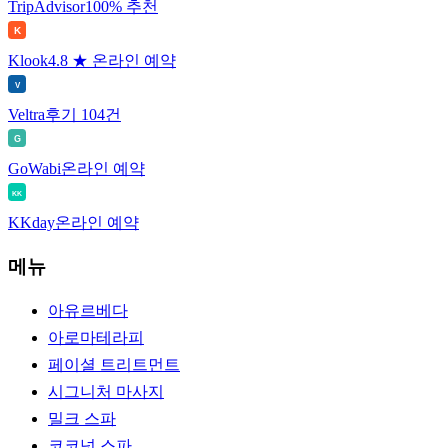
TripAdvisor
100% 추천
K
Klook
4.8 ★ 온라인 예약
V
Veltra
후기 104건
G
GoWabi
온라인 예약
KK
KKday
온라인 예약
메뉴
아유르베다
아로마테라피
페이셜 트리트먼트
시그니처 마사지
밀크 스파
코코넛 스파