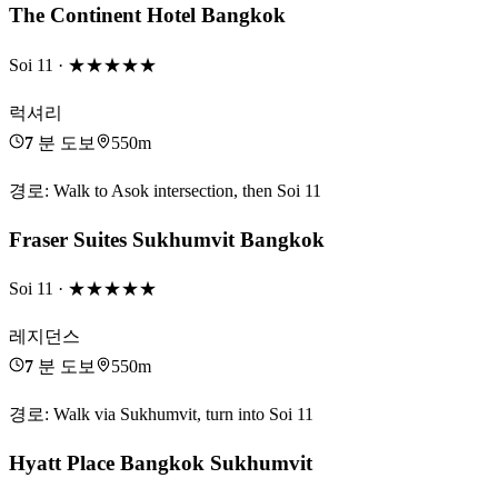
The Continent Hotel Bangkok
Soi 11
· ★★★★★
럭셔리
7
분 도보
550m
경로
:
Walk to Asok intersection, then Soi 11
Fraser Suites Sukhumvit Bangkok
Soi 11
· ★★★★★
레지던스
7
분 도보
550m
경로
:
Walk via Sukhumvit, turn into Soi 11
Hyatt Place Bangkok Sukhumvit