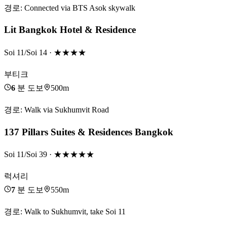
경로
:
Connected via BTS Asok skywalk
Lit Bangkok Hotel & Residence
Soi 11/Soi 14
· ★★★★
부티크
6
분 도보
500m
경로
:
Walk via Sukhumvit Road
137 Pillars Suites & Residences Bangkok
Soi 11/Soi 39
· ★★★★★
럭셔리
7
분 도보
550m
경로
:
Walk to Sukhumvit, take Soi 11