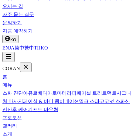
오시는 길
자주 묻는 질문
문의하기
지금 예약하기
KO
EN
JA
简中
繁中
TH
KO
CORAN
홈
메뉴
스파 진단
아유르베다
아로마테라피
페이셜 트리트먼트
시그니
처 마사지
페이셜 & 바디 콤비네이션
밀크 스파
코코넛 스파
산
전산후 케어
기프트 바우처
프로모션
갤러리
소개