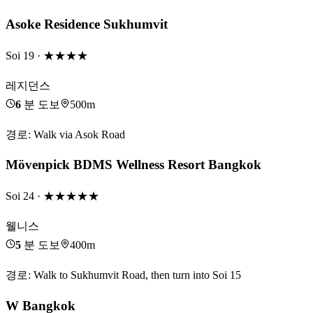
Asoke Residence Sukhumvit
Soi 19
· ★★★★
레지던스
6
분 도보
500m
경로
:
Walk via Asok Road
Mövenpick BDMS Wellness Resort Bangkok
Soi 24
· ★★★★★
웰니스
5
분 도보
400m
경로
:
Walk to Sukhumvit Road, then turn into Soi 15
W Bangkok