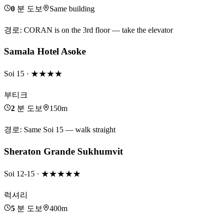
0
분 도보
Same building
경로
:
CORAN is on the 3rd floor — take the elevator
Samala Hotel Asoke
Soi 15
· ★★★★
부티크
2
분 도보
150m
경로
:
Same Soi 15 — walk straight
Sheraton Grande Sukhumvit
Soi 12-15
· ★★★★★
럭셔리
5
분 도보
400m