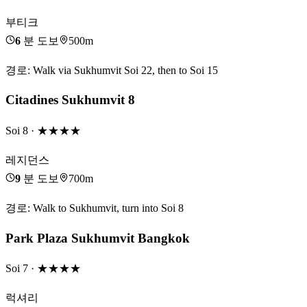
부티크
6
분 도보
500m
경로
:
Walk via Sukhumvit Soi 22, then to Soi 15
Citadines Sukhumvit 8
Soi 8
· ★★★★
레지던스
9
분 도보
700m
경로
:
Walk to Sukhumvit, turn into Soi 8
Park Plaza Sukhumvit Bangkok
Soi 7
· ★★★★
럭셔리