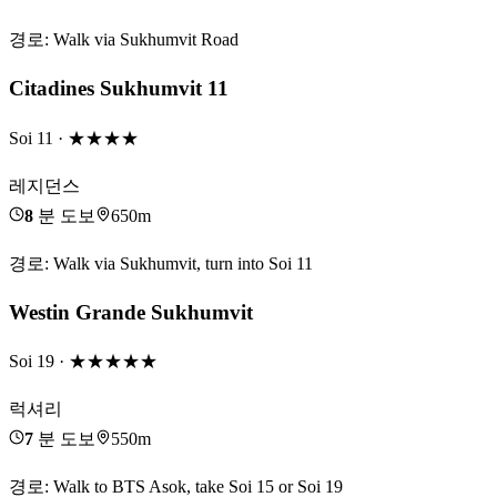
경로
:
Walk via Sukhumvit Road
Citadines Sukhumvit 11
Soi 11
· ★★★★
레지던스
8
분 도보
650m
경로
:
Walk via Sukhumvit, turn into Soi 11
Westin Grande Sukhumvit
Soi 19
· ★★★★★
럭셔리
7
분 도보
550m
경로
:
Walk to BTS Asok, take Soi 15 or Soi 19