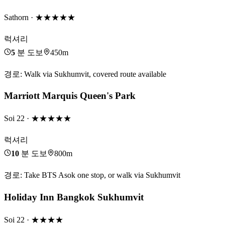
Sathorn
· ★★★★★
럭셔리
5
분 도보
450m
경로
:
Walk via Sukhumvit, covered route available
Marriott Marquis Queen's Park
Soi 22
· ★★★★★
럭셔리
10
분 도보
800m
경로
:
Take BTS Asok one stop, or walk via Sukhumvit
Holiday Inn Bangkok Sukhumvit
Soi 22
· ★★★★