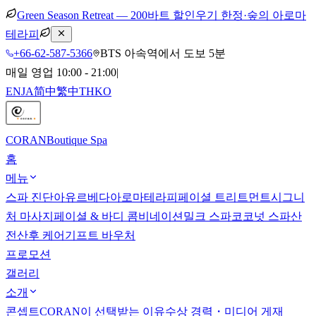
Green Season Retreat — 200바트 할인
우기 한정·숲의 아로마
테라피
+66-62-587-5366
BTS 아속역에서 도보 5분
매일 영업 10:00 - 21:00
|
EN
JA
简中
繁中
TH
KO
CORAN
Boutique Spa
홈
메뉴
스파 진단
아유르베다
아로마테라피
페이셜 트리트먼트
시그니
처 마사지
페이셜 & 바디 콤비네이션
밀크 스파
코코넛 스파
산
전산후 케어
기프트 바우처
프로모션
갤러리
소개
콘셉트
CORAN이 선택받는 이유
수상 경력・미디어 게재