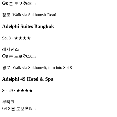
8
분 도보
650m
경로
:
Walk via Sukhumvit Road
Adelphi Suites Bangkok
Soi 8
· ★★★★
레지던스
8
분 도보
650m
경로
:
Walk via Sukhumvit, turn into Soi 8
Adelphi 49 Hotel & Spa
Soi 49
· ★★★★
부티크
12
분 도보
1km