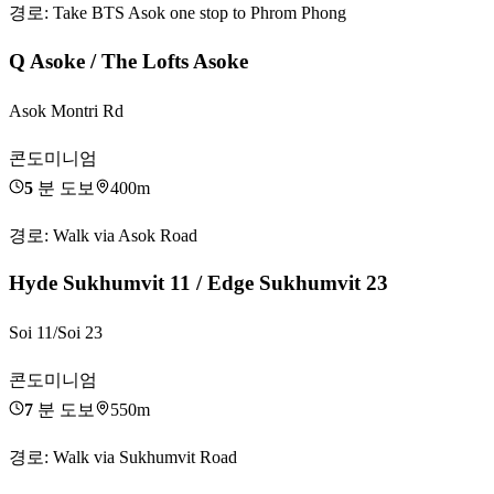
경로
:
Take BTS Asok one stop to Phrom Phong
Q Asoke / The Lofts Asoke
Asok Montri Rd
콘도미니엄
5
분 도보
400m
경로
:
Walk via Asok Road
Hyde Sukhumvit 11 / Edge Sukhumvit 23
Soi 11/Soi 23
콘도미니엄
7
분 도보
550m
경로
:
Walk via Sukhumvit Road