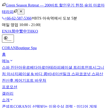
Green Season Retreat — 200바트 할인
우기 한정·숲의 아로마
테라피
+66-62-587-5366
BTS 아속역에서 도보 5분
매일 영업 10:00 - 21:00
|
EN
JA
简中
繁中
TH
KO
CORAN
Boutique Spa
홈
메뉴
스파 진단
아유르베다
아로마테라피
페이셜 트리트먼트
시그니
처 마사지
페이셜 & 바디 콤비네이션
밀크 스파
코코넛 스파
산
전산후 케어
기프트 바우처
프로모션
갤러리
소개
콘셉트
CORAN이 선택받는 이유
수상 경력・미디어 게재