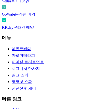
Veltra
후기 104건
G
GoWabi
온라인 예약
KK
KKday
온라인 예약
메뉴
아유르베다
아로마테라피
페이셜 트리트먼트
시그니처 마사지
밀크 스파
코코넛 스파
산전산후 케어
빠른 링크