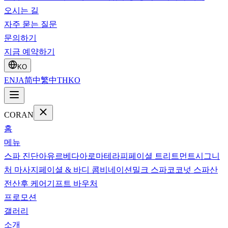
오시는 길
자주 묻는 질문
문의하기
지금 예약하기
KO
EN
JA
简中
繁中
TH
KO
CORAN
홈
메뉴
스파 진단
아유르베다
아로마테라피
페이셜 트리트먼트
시그니
처 마사지
페이셜 & 바디 콤비네이션
밀크 스파
코코넛 스파
산
전산후 케어
기프트 바우처
프로모션
갤러리
소개