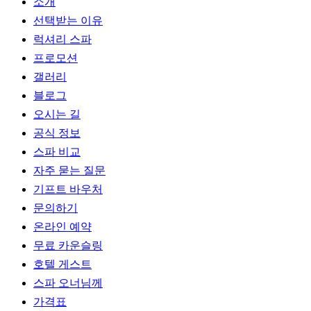
소개
선택받는 이유
럭셔리 스파
프로모션
갤러리
블로그
오시는 길
공식 정보
스파 비교
자주 묻는 질문
기프트 바우처
문의하기
온라인 예약
무료 카운슬링
호텔 게스트
스파 오너님께
가격표