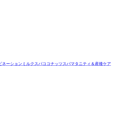
ビネーション
ミルクスパ
ココナッツスパ
マタニティ＆産後ケア