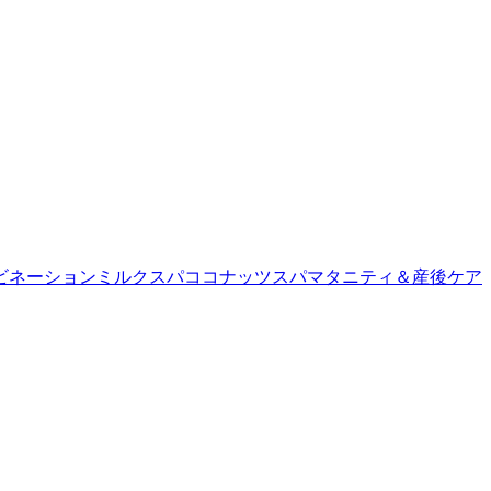
ビネーション
ミルクスパ
ココナッツスパ
マタニティ＆産後ケア