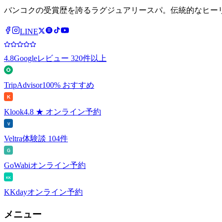
バンコクの受賞歴を誇るラグジュアリースパ。伝統的なヒー
LINE
4.8
Googleレビュー 320件以上
TripAdvisor
100% おすすめ
K
Klook
4.8 ★ オンライン予約
V
Veltra
体験談 104件
G
GoWabi
オンライン予約
KK
KKday
オンライン予約
メニュー