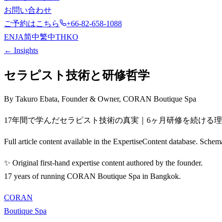
お問い合わせ
ご予約はこちら
+66-82-658-1088
EN
JA
简中
繁中
TH
KO
← Insights
セラピスト技術と研修哲学
By Takuro Ebata, Founder & Owner, CORAN Boutique Spa
17年間で学んだセラピスト技術の真実｜6ヶ月研修を続ける
Full article content available in the ExpertiseContent database. S
✨ Original first-hand expertise content authored by the founder.
17 years of running CORAN Boutique Spa in Bangkok.
CORAN
Boutique Spa