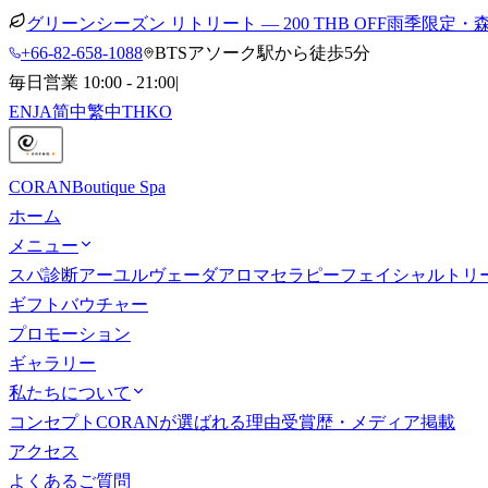
グリーンシーズン リトリート — 200 THB OFF
雨季限定・
+66-82-658-1088
BTSアソーク駅から徒歩5分
毎日営業 10:00 - 21:00
|
EN
JA
简中
繁中
TH
KO
CORAN
Boutique Spa
ホーム
メニュー
スパ診断
アーユルヴェーダ
アロマセラピー
フェイシャルトリ
ギフトバウチャー
プロモーション
ギャラリー
私たちについて
コンセプト
CORANが選ばれる理由
受賞歴・メディア掲載
アクセス
よくあるご質問