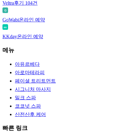
Veltra
후기 104건
G
GoWabi
온라인 예약
KK
KKday
온라인 예약
메뉴
아유르베다
아로마테라피
페이셜 트리트먼트
시그니처 마사지
밀크 스파
코코넛 스파
산전산후 케어
빠른 링크