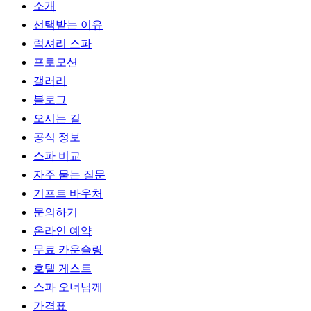
소개
선택받는 이유
럭셔리 스파
프로모션
갤러리
블로그
오시는 길
공식 정보
스파 비교
자주 묻는 질문
기프트 바우처
문의하기
온라인 예약
무료 카운슬링
호텔 게스트
스파 오너님께
가격표