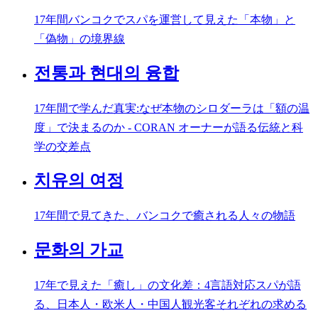
17年間バンコクでスパを運営して見えた「本物」と
「偽物」の境界線
전통과 현대의 융합
17年間で学んだ真実:なぜ本物のシロダーラは「額の温
度」で決まるのか - CORAN オーナーが語る伝統と科
学の交差点
치유의 여정
17年間で見てきた、バンコクで癒される人々の物語
문화의 가교
17年で見えた「癒し」の文化差：4言語対応スパが語
る、日本人・欧米人・中国人観光客それぞれの求める