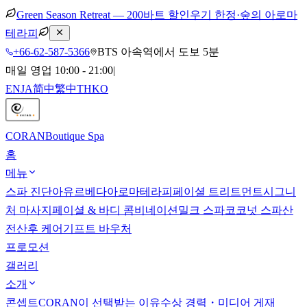
Green Season Retreat — 200바트 할인
우기 한정·숲의 아로마
테라피
+66-62-587-5366
BTS 아속역에서 도보 5분
매일 영업 10:00 - 21:00
|
EN
JA
简中
繁中
TH
KO
CORAN
Boutique Spa
홈
메뉴
스파 진단
아유르베다
아로마테라피
페이셜 트리트먼트
시그니
처 마사지
페이셜 & 바디 콤비네이션
밀크 스파
코코넛 스파
산
전산후 케어
기프트 바우처
프로모션
갤러리
소개
콘셉트
CORAN이 선택받는 이유
수상 경력・미디어 게재