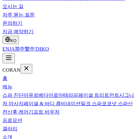
오시는 길
자주 묻는 질문
문의하기
지금 예약하기
KO
EN
JA
简中
繁中
TH
KO
CORAN
홈
메뉴
스파 진단
아유르베다
아로마테라피
페이셜 트리트먼트
시그니
처 마사지
페이셜 & 바디 콤비네이션
밀크 스파
코코넛 스파
산
전산후 케어
기프트 바우처
프로모션
갤러리
소개