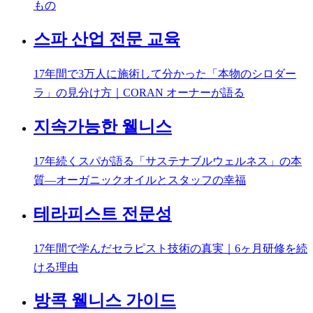
もの
스파 산업 전문 교육
17年間で3万人に施術して分かった「本物のシロダー
ラ」の見分け方｜CORAN オーナーが語る
지속가능한 웰니스
17年続くスパが語る「サステナブルウェルネス」の本
質―オーガニックオイルとスタッフの幸福
테라피스트 전문성
17年間で学んだセラピスト技術の真実｜6ヶ月研修を続
ける理由
방콕 웰니스 가이드