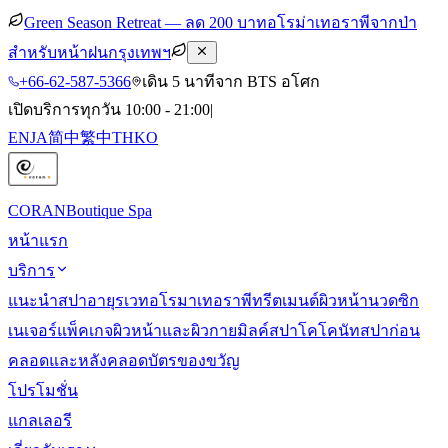
Green Season Retreat — ลด 200 บาท
อโรม่าเทอราพีจากป่า
สำหรับหน้าฝนกรุงเทพฯ
+66-62-587-5366
เดิน 5 นาทีจาก BTS อโศก
เปิดบริการทุกวัน 10:00 - 21:00
|
EN
JA
简中
繁中
TH
KO
CORAN
Boutique Spa
หน้าแรก
บริการ
แนะนำสปา
อายุรเวท
อโรมาเทอราพี
ทรีตเมนต์ผิวหน้า
นวดซิก
เนเจอร์
แพ็คเกจผิวหน้าและผิวกาย
มิลค์สปา
โคโคนัทสปา
ก่อน
คลอดและหลังคลอด
บัตรของขวัญ
โปรโมชั่น
แกลเลอรี