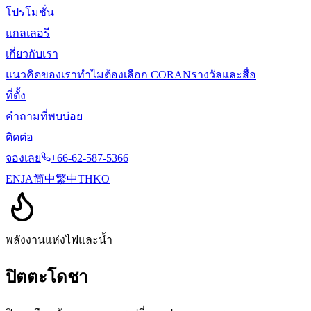
โปรโมชั่น
แกลเลอรี
เกี่ยวกับเรา
แนวคิดของเรา
ทำไมต้องเลือก CORAN
รางวัลและสื่อ
ที่ตั้ง
คำถามที่พบบ่อย
ติดต่อ
จองเลย
+66-62-587-5366
EN
JA
简中
繁中
TH
KO
พลังงานแห่งไฟและน้ำ
ปิตตะโดชา