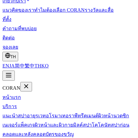
เกี่ยวกับเรา
แนวคิดของเรา
ทำไมต้องเลือก CORAN
รางวัลและสื่อ
ที่ตั้ง
คำถามที่พบบ่อย
ติดต่อ
จองเลย
TH
EN
JA
简中
繁中
TH
KO
CORAN
หน้าแรก
บริการ
แนะนำสปา
อายุรเวท
อโรมาเทอราพี
ทรีตเมนต์ผิวหน้า
นวดซิก
เนเจอร์
แพ็คเกจผิวหน้าและผิวกาย
มิลค์สปา
โคโคนัทสปา
ก่อน
คลอดและหลังคลอด
บัตรของขวัญ