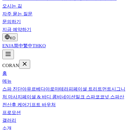
오시는 길
자주 묻는 질문
문의하기
지금 예약하기
KO
EN
JA
简中
繁中
TH
KO
CORAN
홈
메뉴
스파 진단
아유르베다
아로마테라피
페이셜 트리트먼트
시그니
처 마사지
페이셜 & 바디 콤비네이션
밀크 스파
코코넛 스파
산
전산후 케어
기프트 바우처
프로모션
갤러리
소개