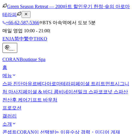
Green Season Retreat — 200바트 할인
우기 한정·숲의 아로마
테라피
+66-62-587-5366
BTS 아속역에서 도보 5분
매일 영업 10:00 - 21:00
|
EN
JA
简中
繁中
TH
KO
CORAN
Boutique Spa
홈
메뉴
스파 진단
아유르베다
아로마테라피
페이셜 트리트먼트
시그니
처 마사지
페이셜 & 바디 콤비네이션
밀크 스파
코코넛 스파
산
전산후 케어
기프트 바우처
프로모션
갤러리
소개
콘셉트
CORAN이 선택받는 이유
수상 경력・미디어 게재