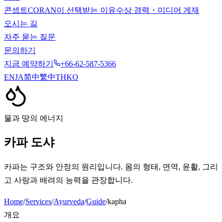
콘셉트
CORAN이 선택받는 이유
수상 경력・미디어 게재
오시는 길
자주 묻는 질문
문의하기
지금 예약하기
+66-62-587-5366
EN
JA
简中
繁中
TH
KO
물과 땅의 에너지
카파 도샤
카파는 구조와 안정의 원리입니다. 몸의 형태, 면역, 윤활, 그리
고 사랑과 배려의 능력을 관장합니다.
Home
/
Services
/
Ayurveda
/
Guide
/
kapha
개요