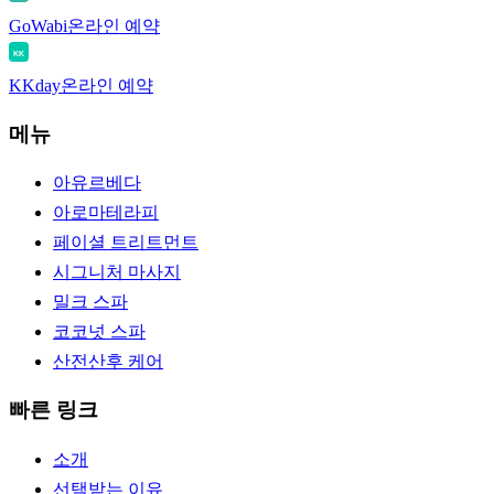
GoWabi
온라인 예약
KK
KKday
온라인 예약
메뉴
아유르베다
아로마테라피
페이셜 트리트먼트
시그니처 마사지
밀크 스파
코코넛 스파
산전산후 케어
빠른 링크
소개
선택받는 이유